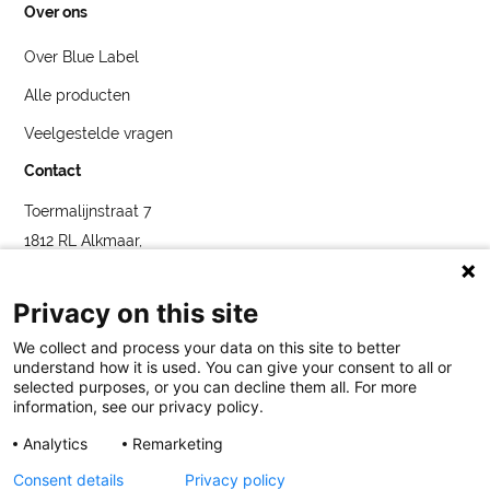
Over ons
Over Blue Label
Alle producten
Veelgestelde vragen
Contact
Toermalijnstraat 7
1812 RL Alkmaar,
Nederland
service@bybluelabel.com
Privacy on this site
We collect and process your data on this site to better
understand how it is used. You can give your consent to all or
selected purposes, or you can decline them all. For more
information, see our privacy policy.
Analytics
Remarketing
Blue Label
Toermalijnstraat 7, 1812 RL Alkmaar
service@bybluelabel.com
Consent details
Privacy policy
Legaal
Cookies
Privatlivspolitiek