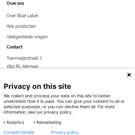
Over ons
Over Blue Label
Alle producten
Veelgestelde vragen
Contact
Toermalijnstraat 7
1812 RL Alkmaar,
Nederland
service@bybluelabel.com
Privacy on this site
We collect and process your data on this site to better
understand how it is used. You can give your consent to all or
selected purposes, or you can decline them all. For more
information, see our privacy policy.
Analytics
Remarketing
Blue Label
Toermalijnstraat 7, 1812 RL Alkmaar
service@bybluelabel.com
Consent details
Privacy policy
Legaal
Cookies
Privatlivspolitiek