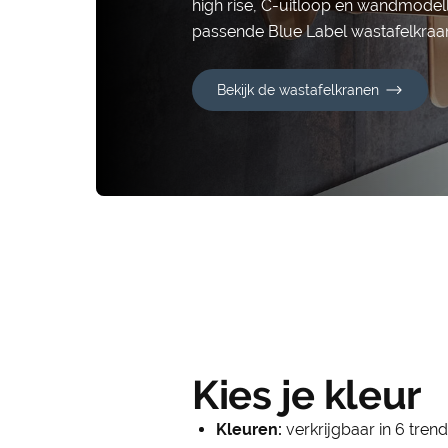
high rise, C-uitloop en wandmodell
passende Blue Label wastafelkraa
Bekijk de wastafelkranen
Kies je kleur
Kleuren:
verkrijgbaar in 6 tren