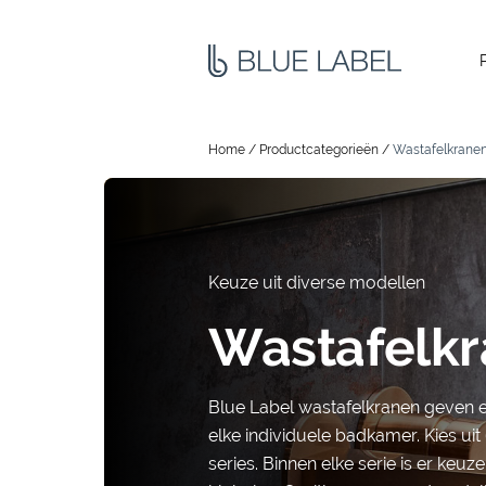
Home
/
Productcategorieën
/
Wastafelkrane
Keuze uit diverse modellen
Wastafelk
Blue Label wastafelkranen geven ee
elke individuele badkamer. Kies ui
series. Binnen elke serie is er keuz