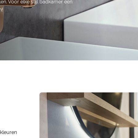
en. Voor elke stijl badkamer een
n!
dkleuren