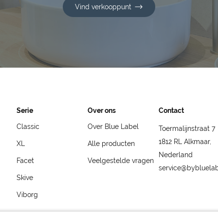
Vind verkooppunt
Serie
Over ons
Contact
Classic
Over Blue Label
Toermalijnstraat 7
1812 RL Alkmaar,
XL
Alle producten
Nederland
Facet
Veelgestelde vragen
service@bybluela
Skive
Viborg