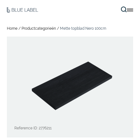
Home
/
Productcategorieën
/
Mette topblad Nero 100cm
Reference ID: 2776211