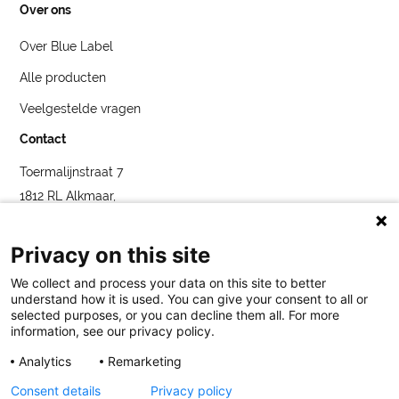
Over ons
Over Blue Label
Alle producten
Veelgestelde vragen
Contact
Toermalijnstraat 7
1812 RL Alkmaar,
Nederland
service@bybluelabel.com
Privacy on this site
We collect and process your data on this site to better
understand how it is used. You can give your consent to all or
selected purposes, or you can decline them all. For more
information, see our privacy policy.
Analytics
Remarketing
Blue Label
Toermalijnstraat 7, 1812 RL Alkmaar
service@bybluelabel.com
Consent details
Privacy policy
Legaal
Cookies
Privatlivspolitiek