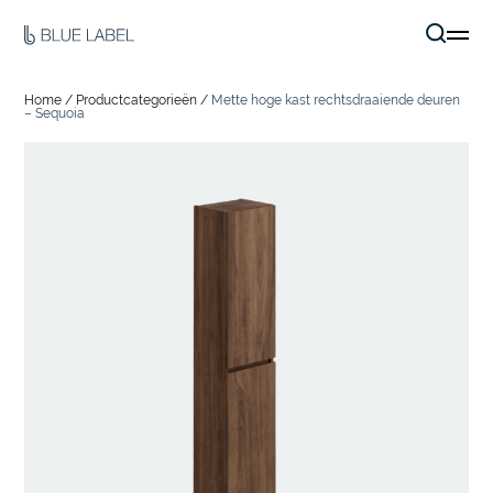
Home
/
Productcategorieën
/
Mette hoge kast rechtsdraaiende deuren
– Sequoia