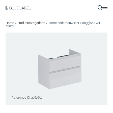
Home
/
Productcategorieën
/
Mette onderbouwkast Hoogglans wit
80cm
Reference ID: 2781652