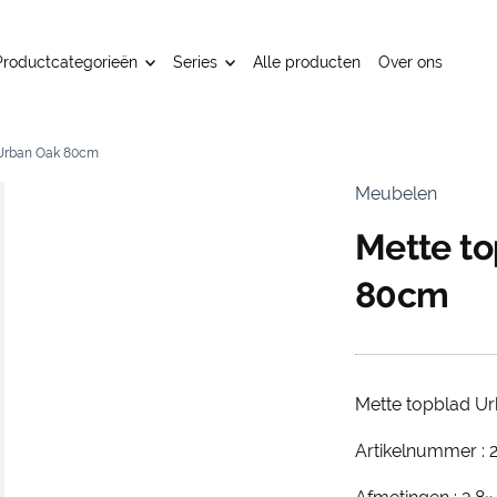
Productcategorieën
Series
Alle producten
Over ons
 Urban Oak 80cm
Meubelen
Mette t
80cm
Mette topblad U
Artikelnummer : 