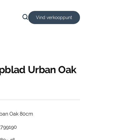
Vind verkooppunt
opblad Urban Oak
rban Oak 80cm
2799190