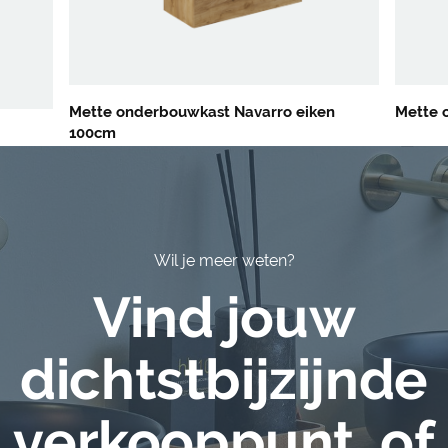
Mette onderbouwkast Navarro eiken
Mette 
100cm
Wil je meer weten?
Vind jouw
dichtstbijzijnde
verkooppunt, of