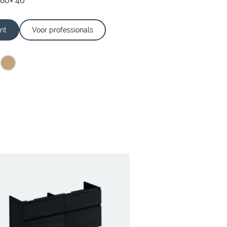
 80× 46
nt
Voor professionals