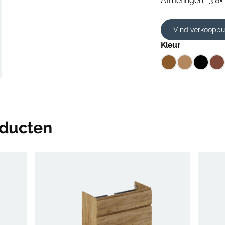
Afmetingen : 3.8×
Vind verkooppu
Kleur
oducten