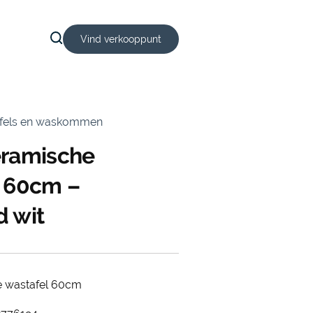
Vind verkooppunt
afels en waskommen
eramische
l 60cm –
 wit
e wastafel 60cm