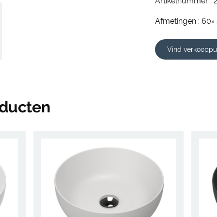
Artikelnummer : 
Afmetingen : 60× 
Vind verkooppu
oducten