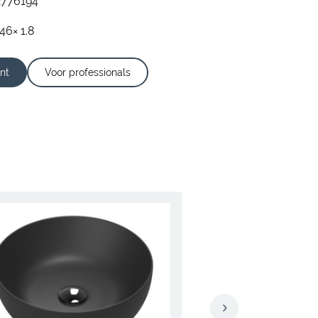
2776194
46× 1.8
nt
Voor professionals