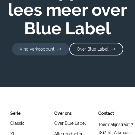
lees meer over
Blue Label
Vind verkooppunt
Over Blue Label
Serie
Over ons
Contact
Classic
Over Blue Label
Toermalijnstraat 7
1812 RL Alkmaar,
XL
Alle producten