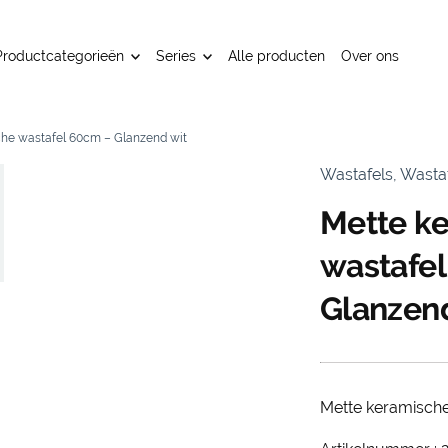
Productcategorieën
Series
Alle producten
Over ons
he wastafel 60cm – Glanzend wit
Wastafels, Wast
Mette k
wastafe
Glanzend
Mette keramisch