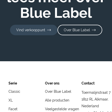
Blue Label
Vind verkooppunt
Over Blue Label
Serie
Over ons
Contact
Classic
Over Blue Label
Toermalijnstraat 7
1812 RL Alkmaar,
XL
Alle producten
Nederland
Facet
Veelgestelde vragen