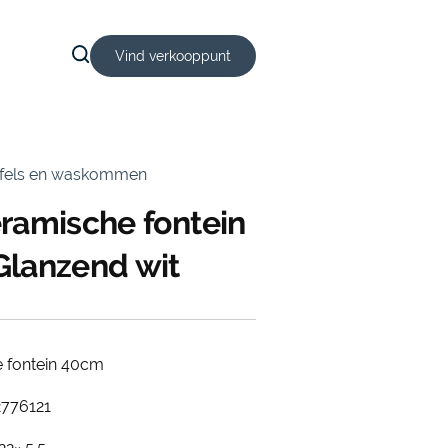
Vind verkooppunt
afels en waskommen
ramische fontein
Glanzend wit
 fontein 40cm
2776121