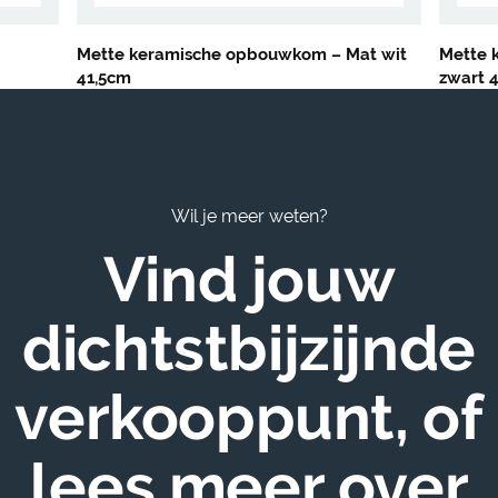
Mette keramische opbouwkom – Mat wit
Mette 
41,5cm
zwart 
Wil je meer weten?
Vind jouw
dichtstbijzijnde
verkooppunt, of
lees meer over