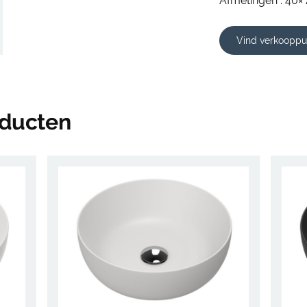
Afmetingen : 40× 
Vind verkooppu
oducten