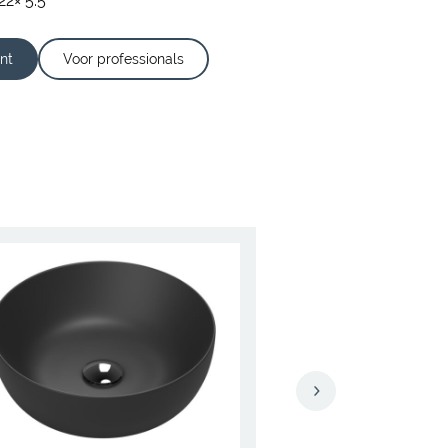
22× 5.5
nt
Voor professionals