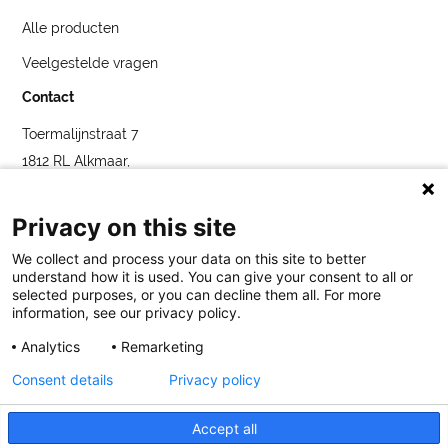
Alle producten
Veelgestelde vragen
Contact
Toermalijnstraat 7
1812 RL Alkmaar,
Nederland
service@bybluelabel.com
Privacy on this site
We collect and process your data on this site to better
understand how it is used. You can give your consent to all or
selected purposes, or you can decline them all. For more
information, see our privacy policy.
Analytics
Remarketing
Blue Label
Toermalijnstraat 7, 1812 RL Alkmaar
service@bybluelabel.com
Consent details
Privacy policy
Legaal
Cookies
Privatlivspolitiek
Accept all