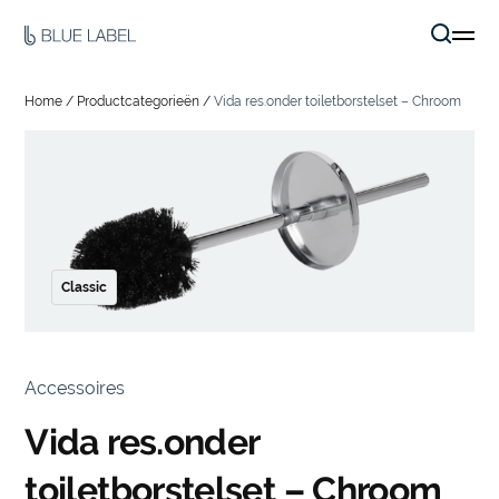
Home
/
Productcategorieën
/
Vida res.onder toiletborstelset – Chroom
Classic
Accessoires
Vida res.onder
toiletborstelset – Chroom