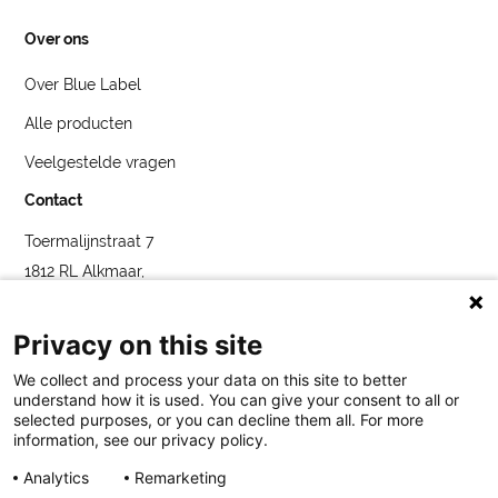
Over ons
Over Blue Label
Alle producten
Veelgestelde vragen
Contact
Toermalijnstraat 7
1812 RL Alkmaar,
Nederland
service@bybluelabel.com
Privacy on this site
We collect and process your data on this site to better
understand how it is used. You can give your consent to all or
selected purposes, or you can decline them all. For more
information, see our privacy policy.
Analytics
Remarketing
Blue Label
Toermalijnstraat 7, 1812 RL Alkmaar
service@bybluelabel.com