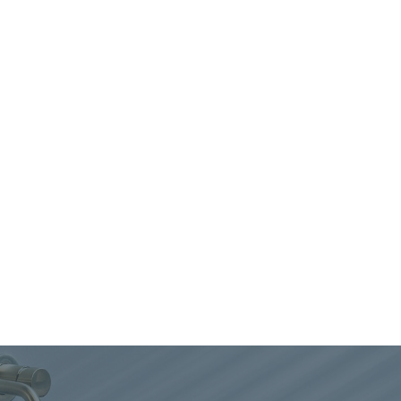
Skive Wastafelkraan Hig
Geborsteld Nikkel