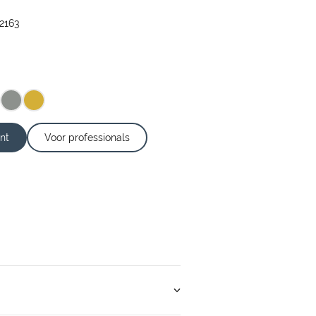
2163
nt
Voor professionals