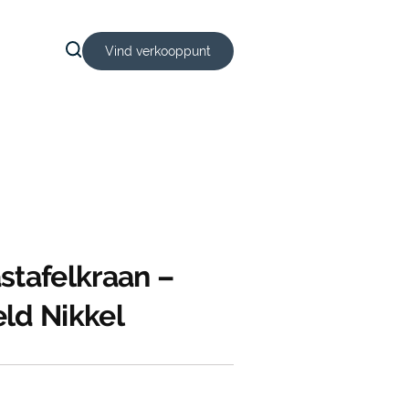
Vind verkooppunt
stafelkraan –
ld Nikkel