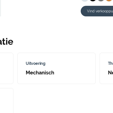
Vind verkooppu
tie
Uitvoering
Th
Mechanisch
N