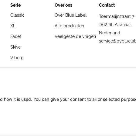
Serie
Over ons
Contact
Classic
Over Blue Label
Toermalijnstraat 7
1812 RL Alkmaar,
XL
Alle producten
Nederland
Facet
Veelgestelde vragen
service@bybluela
Skive
Viborg
d how it is used. You can give your consent to all or selected purpos
service@bybluelabel.com
maar