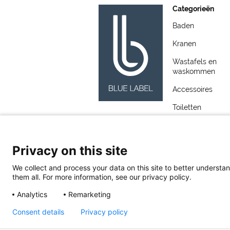
Categorieën
Baden
Kranen
Wastafels en
waskommen
Accessoires
Toiletten
Meubelen
Spiegels
Privacy on this site
Wastafels
We collect and process your data on this site to better understan
them all. For more information, see our privacy policy.
Analytics
Remarketing
Consent details
Privacy policy
Blue Label
Toermalijnstraat 7, 1812 RL Alk