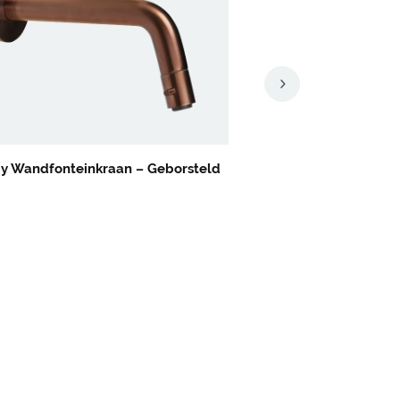
y Wandfonteinkraan – Geborsteld
Brondby Facet fonteink
Brons