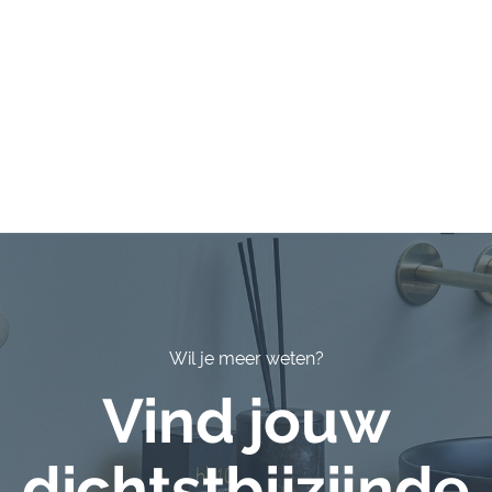
Wil je meer weten?
Vind jouw
dichtstbijzijnde