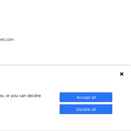
bel.com
es, or you can decline
Accept all
Decline all
Legaal
Cookies
Privatlivspolitiek