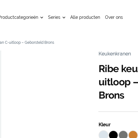
Productcategorieën
Series
Alle producten
Over ons
an C-uitloop – Geborsteld Brons
Keukenkranen
Ribe keu
uitloop 
Brons
Kleur