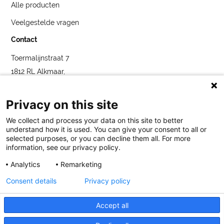
Alle producten
Veelgestelde vragen
Contact
Toermalijnstraat 7
1812 RL Alkmaar,
Nederland
service@bybluelabel.com
Privacy on this site
We collect and process your data on this site to better
understand how it is used. You can give your consent to all or
selected purposes, or you can decline them all. For more
information, see our privacy policy.
Analytics
Remarketing
Blue Label
Toermalijnstraat 7, 1812 RL Alkmaar
service@bybluelabel.com
Consent details
Privacy policy
Legaal
Cookies
Privatlivspolitiek
Accept all