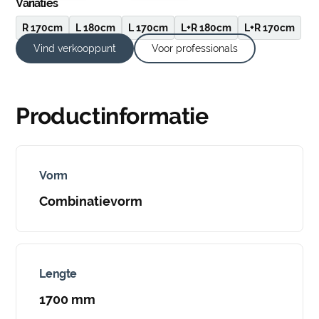
Variaties
R 170cm
L 180cm
L 170cm
L+R 180cm
L+R 170cm
Vind verkooppunt
Voor professionals
Productinformatie
Vorm
Combinatievorm
Lengte
1700 mm