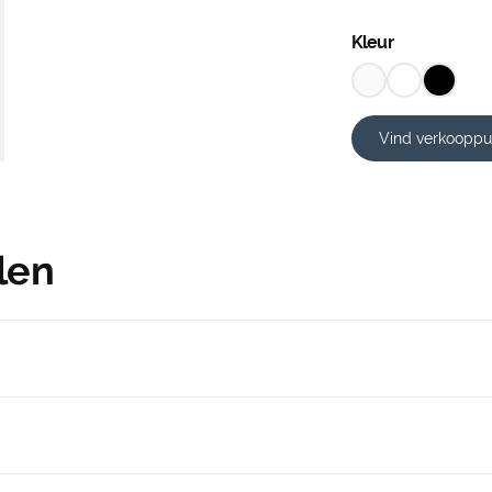
Kleur
Vind verkooppu
len