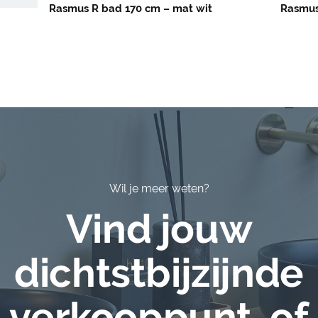
Rasmus R bad 170 cm – mat wit
Rasmus
Wil je meer weten?
Vind jouw
dichtstbijzijnde
verkooppunt, of