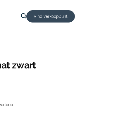
Vind verkooppunt
at zwart
verloop