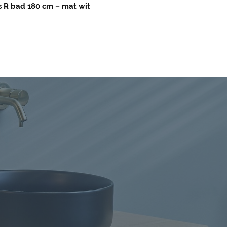
 R bad 180 cm – mat wit
Rasmus R bad 180 cm – 