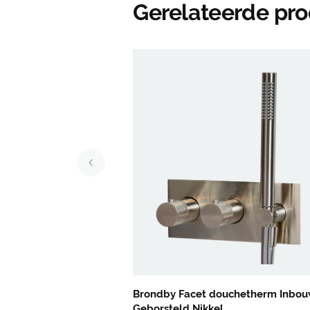
Gerelateerde pr
Brondby Facet douchetherm Inbou
Geborsteld Nikkel