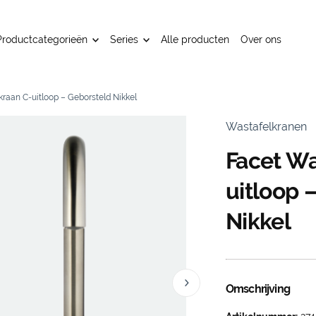
Productcategorieën
Series
Alle producten
Over ons
raan C-uitloop – Geborsteld Nikkel
Wastafelkranen
Facet Wa
uitloop 
Nikkel
Omschrijving