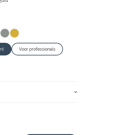
5161
nt
Voor professionals