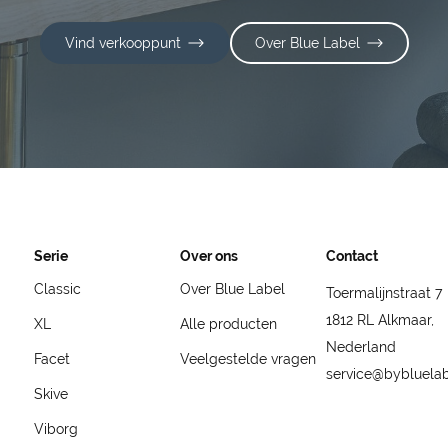
Vind verkooppunt
Over Blue Label
Serie
Over ons
Contact
Classic
Over Blue Label
Toermalijnstraat 7
1812 RL Alkmaar,
XL
Alle producten
Nederland
Facet
Veelgestelde vragen
service@bybluela
Skive
Viborg