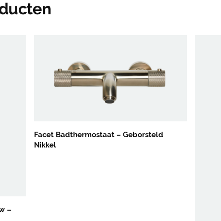
oducten
Facet Badthermostaat – Geborsteld
Nikkel
w –