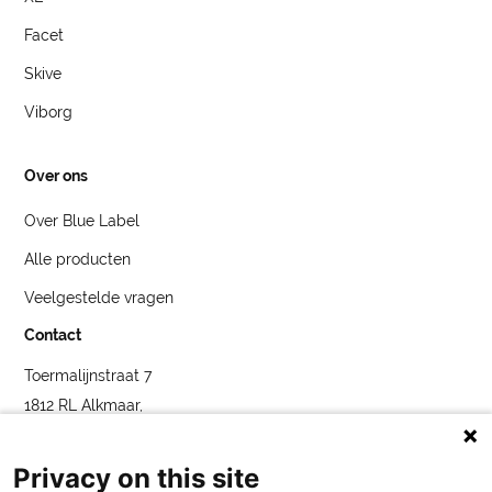
Facet
Skive
Viborg
Over ons
Over Blue Label
Alle producten
Veelgestelde vragen
Contact
Toermalijnstraat 7
1812 RL Alkmaar,
Nederland
service@bybluelabel.com
Privacy on this site