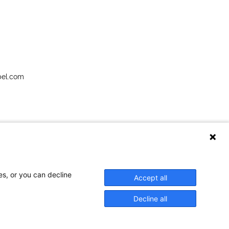
bel.com
es, or you can decline
Accept all
Decline all
Legaal
Cookies
Privatlivspolitiek