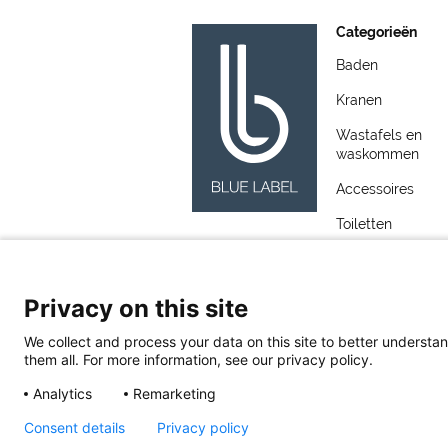
Categorieën
Baden
Kranen
Wastafels en
waskommen
Accessoires
Toiletten
Meubelen
Spiegels
Privacy on this site
Wastafels
We collect and process your data on this site to better understan
them all. For more information, see our privacy policy.
Analytics
Remarketing
Consent details
Privacy policy
Blue Label
Toermalijnstraat 7, 1812 RL Alk