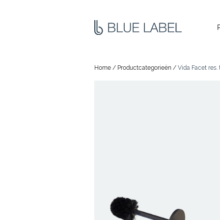
Home
/
Productcategorieën
/
Vida Facet res.