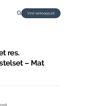
Vind verkooppunt
t res.
rstelset – Mat
2258