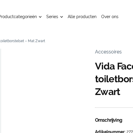
Productcategorieën
Series
Alle producten
Over ons
 toiletborstelset – Mat Zwart
Accessoires
Vida Face
toiletbo
Zwart
Omschrijving
Artikelnummer:
277