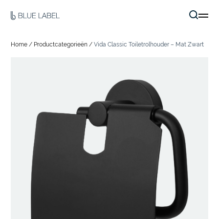
Home
/
Productcategorieën
/
Vida Classic Toiletrolhouder – Mat Zwart