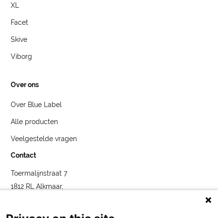
XL
Facet
Skive
Viborg
Over ons
Over Blue Label
Alle producten
Veelgestelde vragen
Contact
Toermalijnstraat 7
1812 RL Alkmaar,
Nederland
service@bybluelabel.com