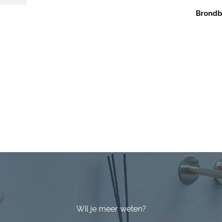
Brondb
Wil je meer weten?