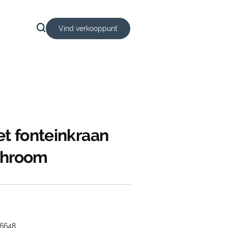
Vind verkooppunt
et fonteinkraan
Chroom
6648