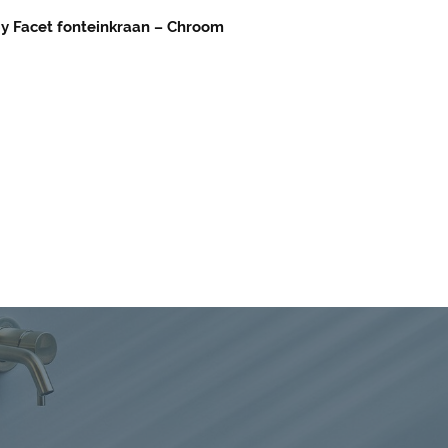
y Facet fonteinkraan – Chroom
Viby Facet fonteinkraa