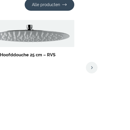
Alle producten
 Hoofddouche 25 cm – RVS
Viborg Hoofddouche 30