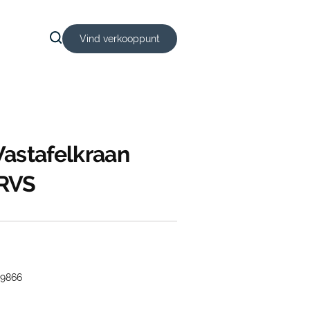
Vind verkooppunt
astafelkraan
RVS
9866