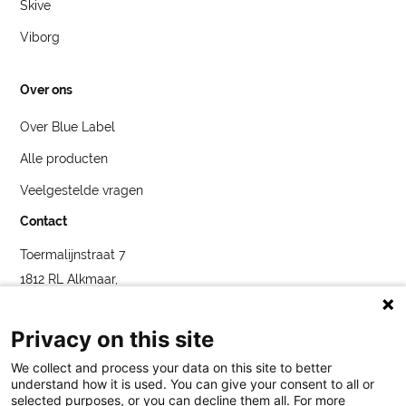
Skive
Viborg
Over ons
Over Blue Label
Alle producten
Veelgestelde vragen
Contact
Toermalijnstraat 7
1812 RL Alkmaar,
Nederland
service@bybluelabel.com
Privacy on this site
We collect and process your data on this site to better
understand how it is used. You can give your consent to all or
selected purposes, or you can decline them all. For more