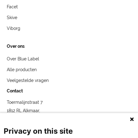
Facet
Skive
Viborg
Over ons
Over Blue Label
Alle producten
Veelgestelde vragen
Contact
Toermalijnstraat 7
1812 RL Alkmaar,
Nederland
service@bybluelabel.com
Privacy on this site