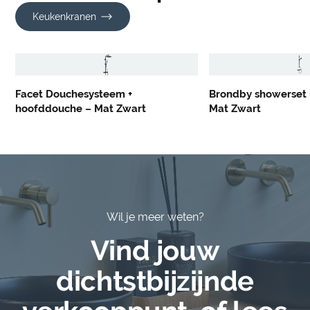
Keukenkranen
Facet Douchesysteem +
Brondby showerset –
hoofddouche – Mat Zwart
Mat Zwart
Wil je meer weten?
Vind jouw
dichtstbijzijnde