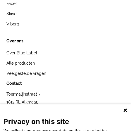
Facet
Skive
Viborg
Over ons
Over Blue Label
Alle producten
Veelgestelde vragen
Contact
Toermalijnstraat 7
1812 RL Alkmaar,
Nederland
service@bybluelabel.com
Privacy on this site
We collect and process your data on this site to better