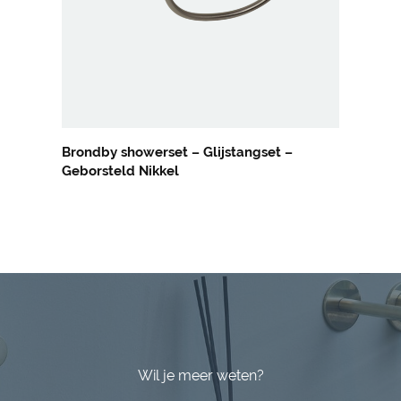
Brondby showerset – Glijstangset –
Geborsteld Nikkel
Wil je meer weten?