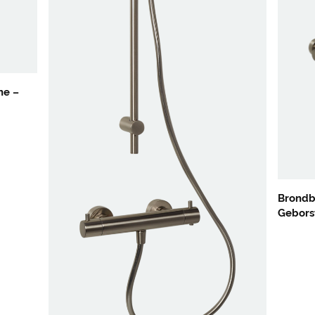
he –
Brondb
Gebors