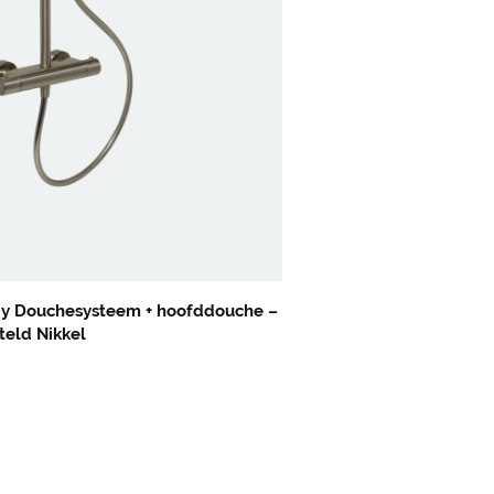
Skive Douchetherm Inb 
Nikkel
y Douchesysteem + hoofddouche –
teld Nikkel