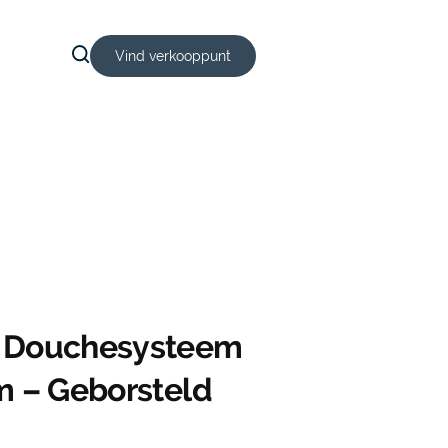
Vind verkooppunt
 Douchesysteem
m – Geborsteld