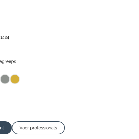
1424
egreeps
nt
Voor professionals