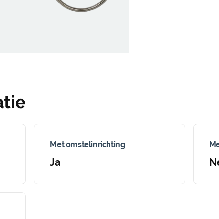
tie
Met omstelinrichting
Me
Ja
N